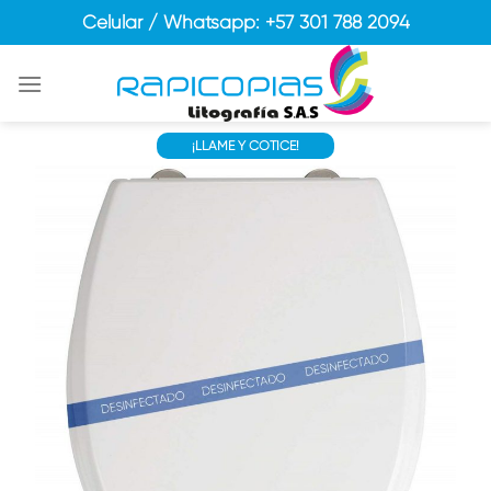
Skip
Celular / Whatsapp: +57 301 788 2094
to
content
¡LLAME Y COTICE!